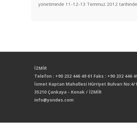
yönetiminde 11-12-13 Temmuz 2012 tarihinde
İZMİR
Telefon : +90 232 446 49 61 Faks : +90 232 446 4
İsmet Kaptan Mahallesi Hürriyet Bulvarı No:4/1
35210 Çankaya - Konak / İZMİR
info@yondes.com