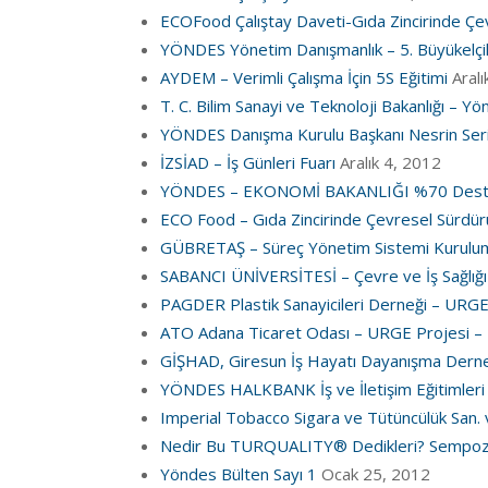
ECOFood Çalıştay Daveti-Gıda Zincirinde Çevr
YÖNDES Yönetim Danışmanlık – 5. Büyükelçi
AYDEM – Verimli Çalışma İçin 5S Eğitimi
Aral
T. C. Bilim Sanayi ve Teknoloji Bakanlığı – Y
YÖNDES Danışma Kurulu Başkanı Nesrin Seri
İZSİAD – İş Günleri Fuarı
Aralık 4, 2012
YÖNDES – EKONOMİ BAKANLIĞI %70 Destekl
ECO Food – Gıda Zincirinde Çevresel Sürdürüle
GÜBRETAŞ – Süreç Yönetim Sistemi Kurulum
SABANCI ÜNİVERSİTESİ – Çevre ve İş Sağlığı
PAGDER Plastik Sanayicileri Derneği – URGE
ATO Adana Ticaret Odası – URGE Projesi – U
GİŞHAD, Giresun İş Hayatı Dayanışma Derneği
YÖNDES HALKBANK İş ve İletişim Eğitimler
Imperial Tobacco Sigara ve Tütüncülük San. v
Nedir Bu TURQUALITY® Dedikleri? Sempo
Yöndes Bülten Sayı 1
Ocak 25, 2012