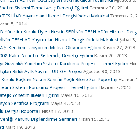
netim Sistemi Temel ve İç Denetçi Eğitimi
Temmuz 30, 2014
 TESHİAD Yayını olan Hizmet Dergisi`ndeki Makalesi
Temmuz 2, 
iran 5, 2014
Yönetim Kurulu Üyesi Nesrin SERİN`in TESHİAD`ın Hizmet Dergis
N`in TESHİAD Yayını olan Hizmet Dergisi`ndeki Makalesi
Şubat 3
 T.A.Ş. Kendimi Tanıyorum Motive Oluyorum Eğitimi
Kasım 27, 2013
008 Kalite Yönetim Sistemi İç Denetçi Eğitimi
Kasım 20, 2013
i Güvenliği Yönetim Sistemi Kurulumu Projesi – Temel Egitim
Eki
ıları Birliği Aylık Yayını – UR-GE Projesi
Ağustos 30, 2013
ulu Başkanı Nesrin Serin`in Yeşili Bilene Sor Ropörtajı
Haziran 
netim Sistemi Kurulumu Projesi – Temel Egitim
Haziran 7, 2013
ejik Yönetim İlkeleri Eğitimi
Mayıs 10, 2013
vasyon Sertifika Programı
Mayıs 4, 2013
u Dergisi Röportajı
Nisan 17, 2013
venliği Kanunu Bilgilendirme Semineri
Nisan 15, 2013
ti
Mart 19, 2013