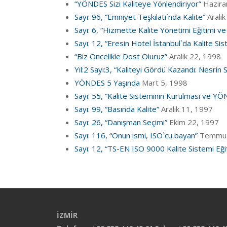
“YÖNDES Sizi Kaliteye Yönlendiriyor”
Hazira
Sayı: 96, “Emniyet Teşkilatı`nda Kalite”
Aralı
Sayı: 6, “Hizmette Kalite Yönetimi Eğitimi ve İ
Sayı: 12, “Eresin Hotel İstanbul`da Kalite Sis
“Biz Öncelikle Dost Oluruz”
Aralık 22, 1998
Yıl:2 Sayı:3, “Kaliteyi Gördü Kazandı: Nesrin S
YÖNDES 5 Yaşında
Mart 5, 1998
Sayı: 55, “Kalite Sisteminin Kurulması ve Y
Sayı: 99, “Basında Kalite”
Aralık 11, 1997
Sayı: 26, “Danışman Seçimi”
Ekim 22, 1997
Sayı: 116, “Onun ismi, ISO`cu bayan”
Temmuz
Sayı: 12, “TS-EN ISO 9000 Kalite Sistemi Eği
İZMİR