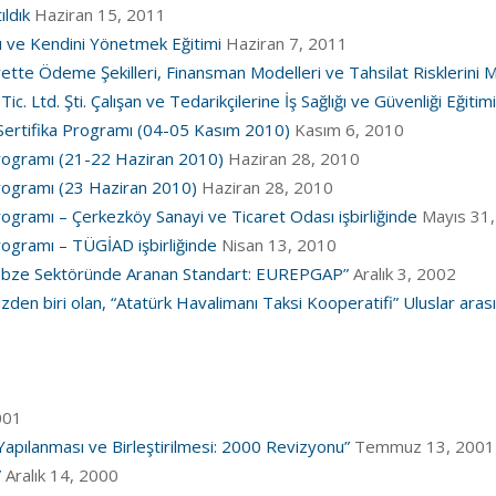
ldık
Haziran 15, 2011
nı ve Kendini Yönetmek Eğitimi
Haziran 7, 2011
arette Ödeme Şekilleri, Finansman Modelleri ve Tahsilat Risklerini 
 Ltd. Şti. Çalışan ve Tedarikçilerine İş Sağlığı ve Güvenliği Eğitimi
i Sertifika Programı (04-05 Kasım 2010)
Kasım 6, 2010
 Programı (21-22 Haziran 2010)
Haziran 28, 2010
 Programı (23 Haziran 2010)
Haziran 28, 2010
Programı – Çerkezköy Sanayi ve Ticaret Odası işbirliğinde
Mayıs 31
Programı – TÜGİAD işbirliğinde
Nisan 13, 2010
ebze Sektöründe Aranan Standart: EUREPGAP”
Aralık 3, 2002
mizden biri olan, “Atatürk Havalimanı Taksi Kooperatifi” Uluslar ar
001
Yapılanması ve Birleştirilmesi: 2000 Revizyonu”
Temmuz 13, 2001
”
Aralık 14, 2000