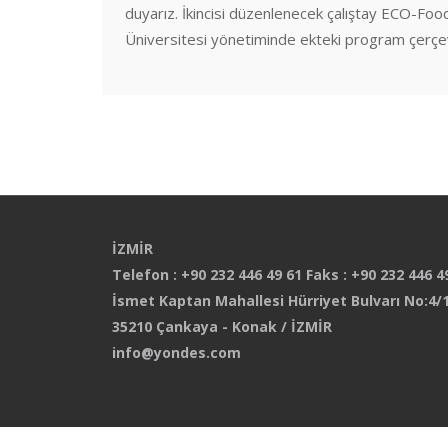
duyarız. İkincisi düzenlenecek çalıştay ECO-Fo
Üniversitesi yönetiminde ekteki program çerçe
İZMİR
Telefon : +90 232 446 49 61 Faks : +90 232 446 4
İsmet Kaptan Mahallesi Hürriyet Bulvarı No:4/1
35210 Çankaya - Konak / İZMİR
info@yondes.com