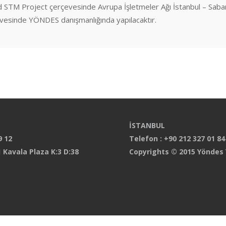
od STM Project çerçevesinde Avrupa İşletmeler Ağı İstanbul – Saba
vesinde YÖNDES danışmanlığında yapılacaktır.
İSTANBUL
9 12
Telefon : +90 212 327 01 84
 Kavala Plaza K:3 D:38
Copyrights © 2015 Yöndes