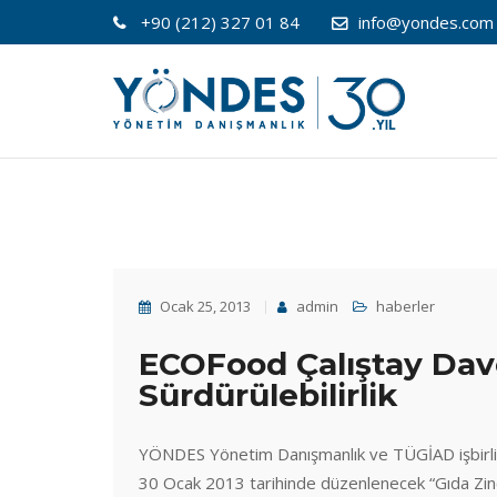
+90 (212) 327 01 84
info@yondes.com
Ocak 25, 2013
admin
haberler
ECOFood Çalıştay Dave
Sürdürülebilirlik
YÖNDES Yönetim Danışmanlık ve TÜGİAD işbirliği i
30 Ocak 2013 tarihinde düzenlenecek “Gıda Zinci