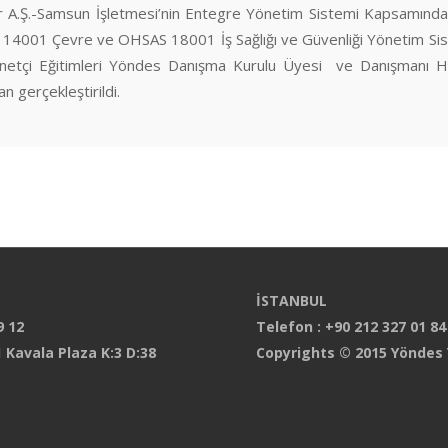
kır A.Ş.-Samsun İşletmesi’nin Entegre Yönetim Sistemi Kapsamınd
O 14001 Çevre ve OHSAS 18001 İş Sağlığı ve Güvenliği Yönetim Si
netçi Eğitimleri Yöndes Danışma Kurulu Üyesi ve Danışmanı H
 gerçekleştirildi.
İSTANBUL
9 12
Telefon : +90 212 327 01 84
 Kavala Plaza K:3 D:38
Copyrights © 2015 Yöndes