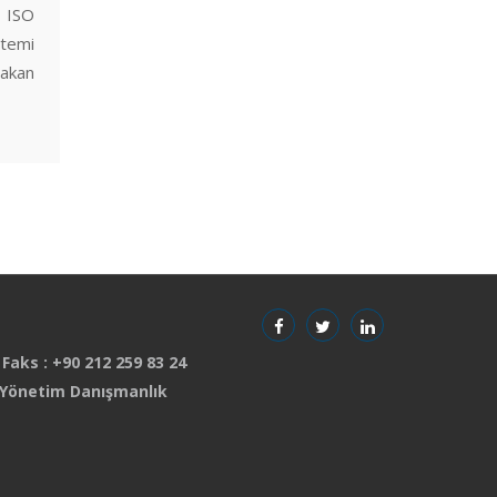
a ISO
stemi
akan
 Faks : +90 212 259 83 24
 Yönetim Danışmanlık