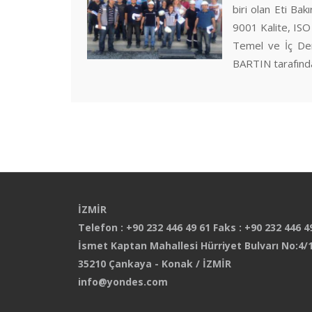
biri olan Eti Ba
9001 Kalite, IS
Temel ve İç De
BARTIN tarafından
İZMİR
Telefon : +90 232 446 49 61 Faks : +90 232 446 4
İsmet Kaptan Mahallesi Hürriyet Bulvarı No:4/1
35210 Çankaya - Konak / İZMİR
info@yondes.com