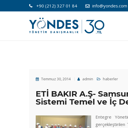
+90 (212) 327 01 84
info@yondes.com
Temmuz 30, 2014
admin
haberler
ETİ BAKIR A.Ş- Samsu
Sistemi Temel ve İç D
Entegre Yöneti
gerçekleştirilen 