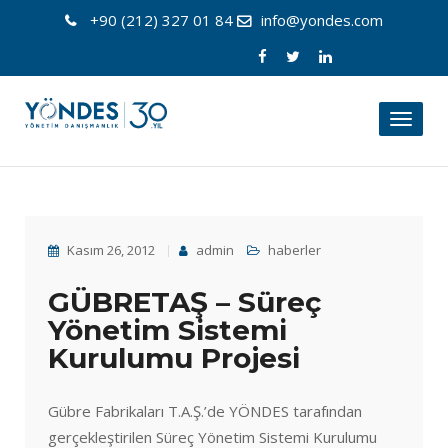
+90 (212) 327 01 84
info@yondes.com
Toggl
naviga
Kasım 26, 2012
admin
haberler
GÜBRETAŞ – Süreç
Yönetim Sistemi
Kurulumu Projesi
Gübre Fabrikaları T.A.Ş.’de YÖNDES tarafından
gerçekleştirilen Süreç Yönetim Sistemi Kurulumu