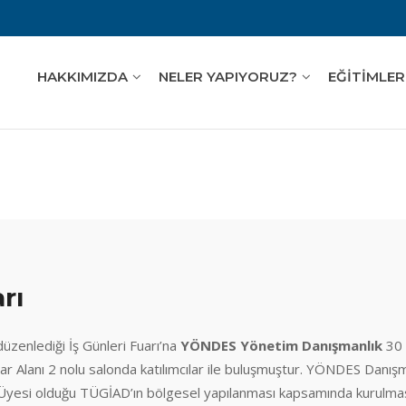
HAKKIMIZDA
NELER YAPIYORUZ?
EĞİTİMLER
rı
düzenlediği İş Günleri Fuarı’na
YÖNDES Yönetim Danışmanlık
30
ar Alanı 2 nolu salonda katılımcılar ile buluşmuştur. YÖNDES Danış
 Üyesi olduğu TÜGİAD’ın bölgesel yapılanması kapsamında kurulma