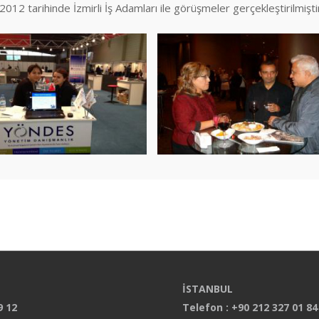
012 tarihinde İzmirli İş Adamları ile görüşmeler gerçekleştirilmişti
İSTANBUL
9 12
Telefon : +90 212 327 01 84